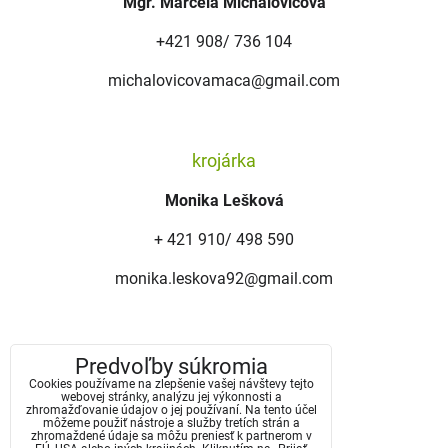
Mgr. Marcela Michalovičová
+421 908/ 736 104
michalovicovamaca@gmail.com
krojárka
Monika Lešková
+ 421 910/ 498 590
monika.leskova92@gmail.com
koordinátorka čepení
Predvoľby súkromia
Cookies používame na zlepšenie vašej návštevy tejto
Hana Horská
webovej stránky, analýzu jej výkonnosti a
zhromažďovanie údajov o jej používaní. Na tento účel
môžeme použiť nástroje a služby tretích strán a
+421 911/ 474 595
zhromaždené údaje sa môžu preniesť k partnerom v