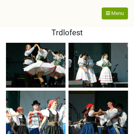
Menu
Trdlofest