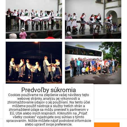
Predvoľby súkromia
Cookies používame na zlepšenie vašej návštevy tejto
webovej stránky, analýzu jej výkonnosti a
Načítať viac
zhromažďovanie údajov o jej používaní. Na tento účel
môžeme použiť nástroje a služby tretích strán a
zhromaždené údaje sa môžu preniesť k partnerom v
1
2
5
EÚ, USA alebo iných krajinách. Kliknutím na „Prijať
všetky cookies“ vyjadrujete svoj súhlas s týmto
spracovaním. Nižšie môžete nájsť podrobné informácie
alebo upraviť svoje preferencie.